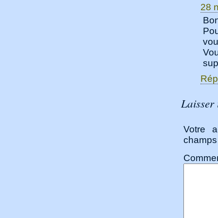
28 
Bon
Pou
vou
Vo
sup
Rép
Laisser
Votre a
champs 
C